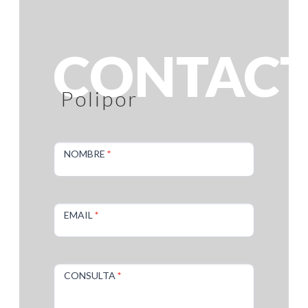
CONTAC
Polipor
Contacto
NOMBRE
*
EMAIL
*
CONSULTA
*